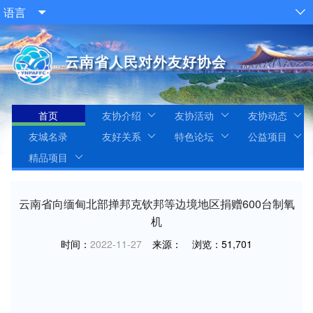
语言


云南省人民对外友好协会
首页
友协介绍
友协活动
友协动态
友城名录
友好关系
特色论坛
公益项目
精品项目
云南省向缅甸北部掸邦克钦邦等边境地区捐赠600台制氧
机
时间：
2022-11-27
来源：
浏览：
51,701