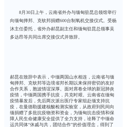
8月30日上午，云南省外办与缅甸驻昆总领馆举行
向缅甸掸邦、克钦邦捐赠600台制氧机交接仪式。受杨
沐主任委托，省外办郝昆副主任和缅甸驻昆总领事吴
多达昂等共同出席交接仪式并致辞。
郝昆在致辞中表示，中缅两国山水相连，云南省与缅
甸掸邦、克钦邦等边境省邦长期以来保持密切的友好
合作关系，胞波情谊深厚。面对席卷全球的新冠肺炎
疫情，中缅两国携手抗疫，共克时艰。云南省在缅甸
疫情暴发后，先后两次派出医疗专家组赴缅支持抗
疫，在曼德勒援建核酸检测实验室，从政府到民间向
缅捐赠了多批抗疫物资和资金，为缅甸抗击疫情和保
障人民生命健康安全提供了全力支持，诠释了中缅命
运共同体“休戚与共，团结合作”的价值理念，得到了