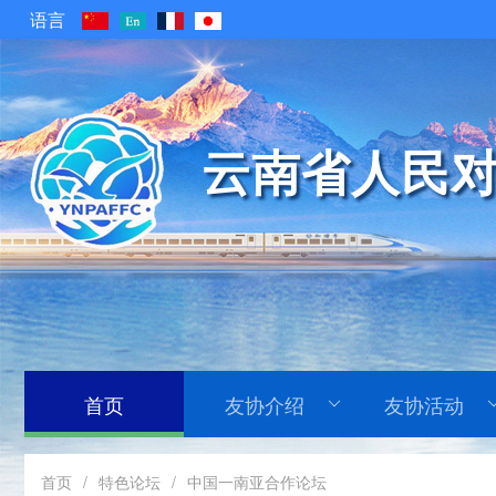
语言
云南省人民对
首页
友协介绍
友协活动
首页
/
特色论坛
/
中国一南亚合作论坛