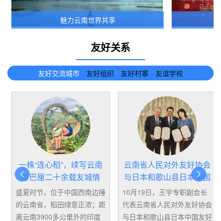
魅力云南世界共享
友好关系
友好交流城市
友好组织
友好村寨
友谊学校
一株“连心稻”，续写云南
云南省人民对外友好协会


与巴厘二十余载友城情
与日本和歌山县日本中国
友好协会建立友好交流合
盛夏时节，位于中国西南边陲
10月19日，王宇专职副会长
作关系
的云南省，稻田绿意正浓；距
代表云南省人民对外友好协会
离云南3900多公里外的印度
与日本和歌山县日本中国友好