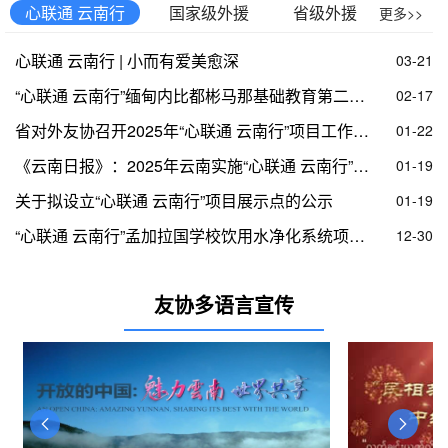
国家级外援
省级外援
心联通 云南行
更多>>
心联通 云南行 | 小而有爱美愈深
03-21
“心联通 云南行”缅甸内比都彬马那基础教育第二中学绿电项目正式移交
02-17
省对外友协召开2025年“心联通 云南行”项目工作总结会暨2026年申报启动会
01-22
《云南日报》：2025年云南实施“心联通 云南行”项目45个
01-19
关于拟设立“心联通 云南行”项目展示点的公示
01-19
“心联通 云南行”孟加拉国学校饮用水净化系统项目圆满交接
12-30
友协多语言宣传
魅力云南世界共

