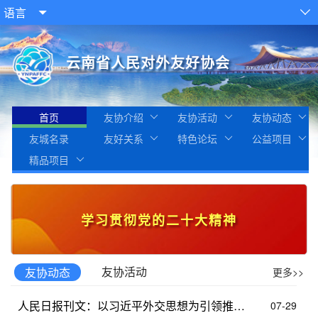
语言


云南省人民对外友好协会
首页
友协介绍
友协活动
友协动态
友城名录
友好关系
特色论坛
公益项目
精品项目
学习贯彻党的二十大精神
友协活动
友协动态
更多>>
人民日报刊文：以习近平外交思想为引领推进新时代民间外交理论与实践发展
07-29