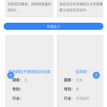
尼西亚巴厘省，同样绿意盎然
协会在日本茨城县日立市签署
的近4...
建立友好交流合作...
外国友人
巴西网红代表团访问云南
沼泽彻


国家：
国家：
无
日本
性别：
性别：
男
行业：
行业：
生物医药