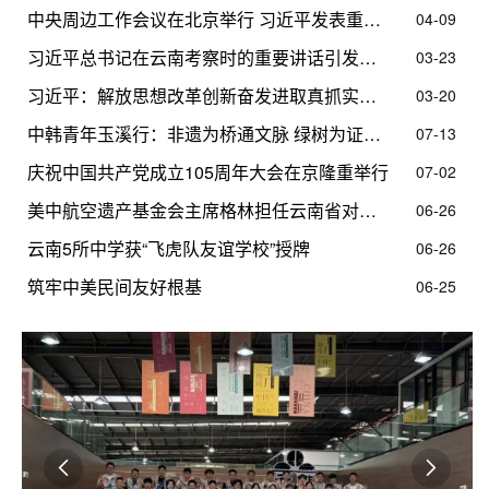
中央周边工作会议在北京举行 习近平发表重要讲话
04-09
习近平总书记在云南考察时的重要讲话引发全省干部群众热烈反响
03-23
习近平：解放思想改革创新奋发进取真抓实干 在中国式现代化进程中开创云南发展新局面
03-20
中韩青年玉溪行：非遗为桥通文脉 绿树为证结友谊
07-13
庆祝中国共产党成立105周年大会在京隆重举行
07-02
美中航空遗产基金会主席格林担任云南省对外友协第一届理事会名誉理事
06-26
云南5所中学获“飞虎队友谊学校”授牌
06-26
筑牢中美民间友好根基
06-25

