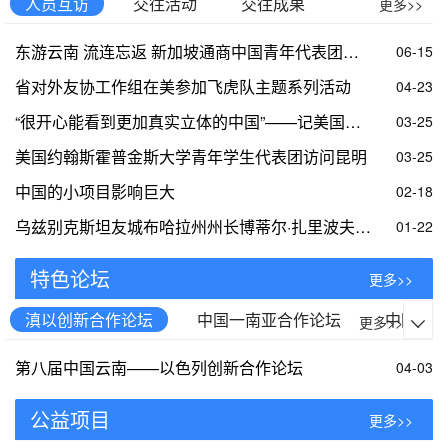
交往活动
交往成果
人员互访
更多>>
东游云南 流连忘返 新加坡通商中国青年代表团拜会省对外友协
06-15
省对外友协工作组在美参加飞虎队主题系列活动
04-23
“很开心能看到更加真实立体的中国”——记美国约翰斯·霍普金斯大学青年学生访问昆明
03-25
美国约翰斯霍普金斯大学青年学生代表团访问昆明
03-25
中国的小项目影响巨大
02-18
乌兹别克斯坦友城布哈拉州州长博蒂尔·扎里波夫率团访滇
01-22
特色论坛
更多>>
中国一南亚合作论坛
中国一
滇以创新合作论坛
更多>>

第八届中国云南——以色列创新合作论坛
04-03
公益项目
更多>>