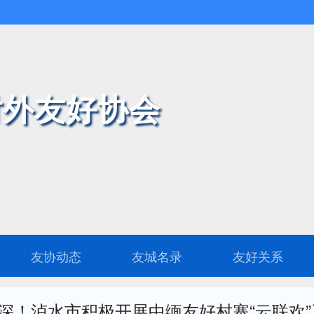
外友好协会
友协动态
友城名录
友好关系
情深！泸水市积极开展中缅友好村寨“云联欢