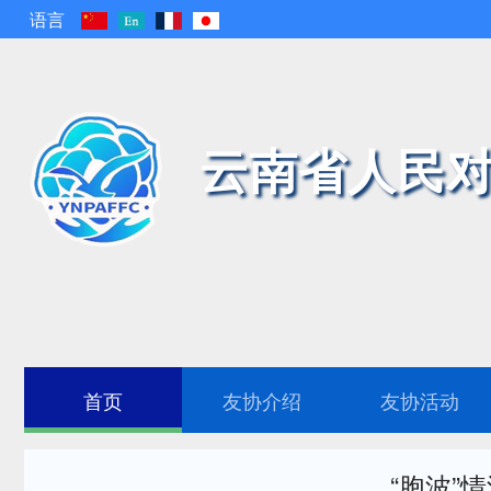
语言
云南省人民对
首页
友协介绍
友协活动
“胞波”