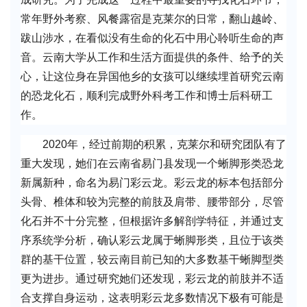
常年野外考察、风餐露宿是克莱尔的日常，翻山越岭、
跋山涉水，在看似没有生命的化石中用心聆听生命的声
音。云南大学从工作和生活方面提供的条件、给予的关
心，让这位身在异国他乡的女孩可以继续埋首研究云南
的恐龙化石，顺利完成野外科考工作和博士后科研工
作。
2020年，经过前期的积累，克莱尔和研究团队有了
重大发现，她们在云南省易门县发现一个蜥脚形类恐龙
新属新种，命名为易门彩云龙。彩云龙的标本包括部分
头骨、椎体和较为完整的前肢及肩带、腰带部分，尽管
化石并不十分完整，但根据许多解剖学特征，并通过支
序系统学分析，确认彩云龙属于蜥脚形类，且位于该类
群的基干位置，较云南目前已知的大多数基干蜥脚型类
更为进步。通过研究她们还发现，彩云龙的前肢并不适
合支撑自身运动，这表明彩云龙多数情况下极有可能是