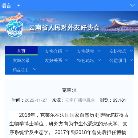
语言


云南省人民对外友好协会
首页
友协介绍
友协活动
友协动态
友城名录
友好关系
特色论坛
公益项目
精品项目
克莱尔
时间：
2022-11-27
来源：
云南广播电视台
浏览：
69,181
2016年，克莱尔在法国国家自然历史博物馆获得古
生物学博士学位，研究方向为中生代恐龙的形态学、支
序系统学及生态学。 2017年到2018年曾先后担任博物