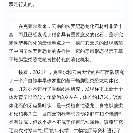
双足行走的。
在克莱尔看来，云南的侏罗纪恐龙化石材料非常丰
富，而且已经发现了很多具有重要意义的化石，是研究
蜥脚型类演化的最佳地点之一；易门彩云龙的出现增加
了中国早侏罗世恐龙的多样性，它的牙齿形态显示了基
干蜥脚型类恐龙植食性特化的演化机制。
接着，2021年，克莱尔和云南大学的科研团队研究
了一个产自禄丰早侏罗世的基干蜥脚型类恐龙幼体化
石，并对标本进行了骨组织学研究，发现标本正处于个
体发育早期阶段，年龄为3岁左右，体长约1.7米，该幼
体化石的牙齿呈叶状，是一类植食性恐龙，食物以蕨类
和松柏类为主。目前云南禄丰恐龙动物群有11个蜥脚型
类有效属，但这个标本不属于任何已知属种。该项研究
还首次对禄丰“红层”的年代学、生物地层等资料进行了